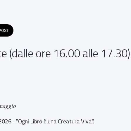
POST
e (dalle ore 16.00 alle 17.30)
ni Calò" Vicolo Castello Francavilla Fontana
lle 10:00 alle 23:59 
 maggio
2026 - "Ogni Libro è una Creatura Viva".