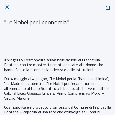
"Le Nobel per l'economia"
ITC Calò Via Gorizia Francavilla Fontana
 Da domenica 10 maggio 2026 a mercoledì 20 maggio 2026 
Il progetto Cosmopolita arriva nelle scuole di Francavilla
Fontana con tre mostre itineranti dedicate alle donne che
hanno fatto la storia della scienza e delle istituzioni.
Dal 4 maggio al 4 giugno, "Le Nobel per la fisica e la chimica",
"Le Madri Costituenti" e "Le Nobel per l'economia" si
alterneranno al Liceo Scientifico Ribezzo, all'ITT Fermi, all'ITC
Calò, al Liceo Classico Lilla e al Primo Comprensivo Moro –
Virgilio Marone.
Cosmopolita è il progetto promosso dal Comune di Francavilla
Fontana – capofila di una rete che coinvolge sei Comuni